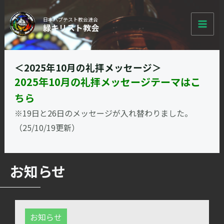
内
MAI
容
日本バプテスト教会連合
緑キリスト教会
ME
を
ス
キ
＜2025年10月の礼拝メッセージ＞
ッ
2025年10月の礼拝メッセージテーマはこ
プ
ちら
※19日と26日のメッセージが入れ替わりました。
（25/10/19更新）
お知らせ
お知らせ